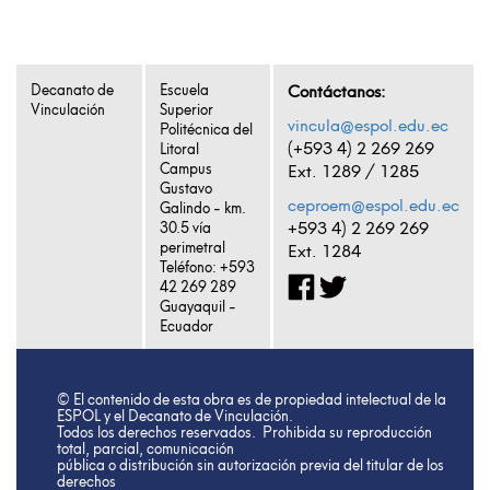
Decanato de
Escuela
Contáctanos:
Vinculación
Superior
vincula@espol.edu.ec
Politécnica del
(+593 4) 2 269 269
Litoral
Campus
Ext. 1289 / 1285
Gustavo
ceproem@espol.edu.ec
Galindo - km.
+593 4) 2 269 269
30.5 vía
perimetral
Ext. 1284
Teléfono: +593
4
2 269 289
Guayaquil -
Ecuador
© El contenido de esta obra es de propiedad intelectual de la
ESPOL y el Decanato de Vinculación.
Todos los derechos reservados. Prohibida su reproducción
total, parcial, comunicación
pública o distribución sin autorización previa del titular de los
derechos