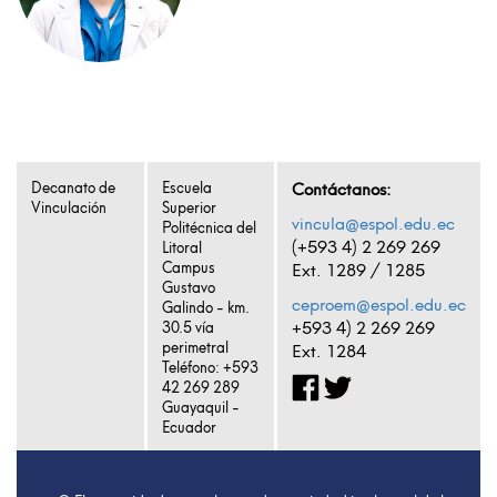
Decanato de
Escuela
Contáctanos:
Vinculación
Superior
vincula@espol.edu.ec
Politécnica del
(+593 4) 2 269 269
Litoral
Campus
Ext. 1289 / 1285
Gustavo
ceproem@espol.edu.ec
Galindo - km.
+593 4) 2 269 269
30.5 vía
perimetral
Ext. 1284
Teléfono: +593
4
2 269 289
Guayaquil -
Ecuador